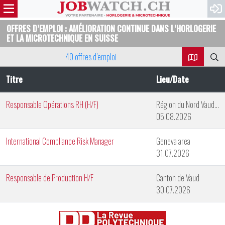
OFFRES D’EMPLOI : AMÉLIORATION CONTINUE DANS L’HORLOGERIE
ET LA MICROTECHNIQUE EN SUISSE
40 offres d’emploi
Titre
Lieu/Date
Responsable Opérations RH (H/F)
Région du Nord Vaudois
05.08.2026
International Compliance Risk Manager
Geneva area
31.07.2026
Responsable de Production H/F
Canton de Vaud
30.07.2026