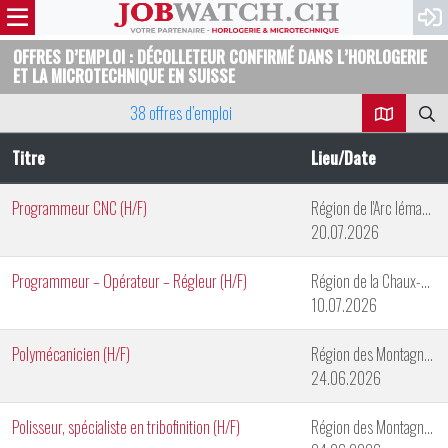
OFFRES D’EMPLOI : DÉCOLLETEUR CONFIRMÉ DANS L’HORLOGERIE
ET LA MICROTECHNIQUE EN SUISSE
38 offres d’emploi
Titre
Lieu/Date
Programmeur CNC (H/F)
Région de l'Arc lémanique
20.07.2026
Programmeur – Opérateur – Régleur (H/F)
Région de la Chaux-de-Fonds
10.07.2026
Polymécanicien (H/F)
Région des Montagnes neuchâteloises
24.06.2026
Polisseur, spécialiste en tribofinition (H/F)
Région des Montagnes Neuchâteloises