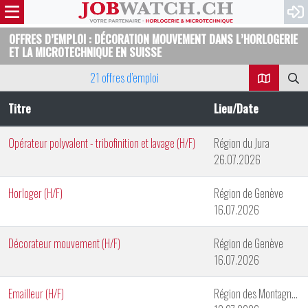
OFFRES D’EMPLOI : DÉCORATION MOUVEMENT DANS L’HORLOGERIE
ET LA MICROTECHNIQUE EN SUISSE
21 offres d’emploi
Titre
Lieu/Date
Opérateur polyvalent - tribofinition et lavage (H/F)
Région du Jura
26.07.2026
Horloger (H/F)
Région de Genève
16.07.2026
Décorateur mouvement (H/F)
Région de Genève
16.07.2026
Emailleur (H/F)
Région des Montagnes Neuchâteloises