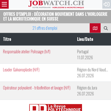
OFFRES D’EMPLOI : DÉCORATION MOUVEMENT DANS L’HORLOGERIE
ET LA MICROTECHNIQUE EN SUISSE
21 offres d’emploi
Titre
Lieu/Date
Responsable atelier Polissage (h/f)
Portugal
11.07.2026
Leader Galvanoplaste (H/F)
Région du Nord Vaudois
26.07.2026
Opérateur polyvalent - tribofinition et lavage (H/F)
Région du Jura
26.07.2026