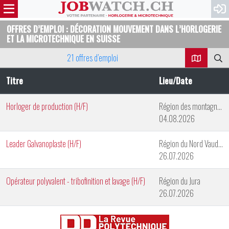
OFFRES D’EMPLOI : DÉCORATION MOUVEMENT DANS L’HORLOGERIE
ET LA MICROTECHNIQUE EN SUISSE
21 offres d’emploi
Titre
Lieu/Date
Horloger de production (H/F)
Région des montagnes neuchâteloises
04.08.2026
Leader Galvanoplaste (H/F)
Région du Nord Vaudois
26.07.2026
Opérateur polyvalent - tribofinition et lavage (H/F)
Région du Jura
26.07.2026