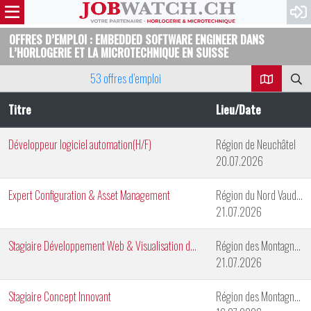
OFFRES D’EMPLOI : EMBEDDED SOFTWARE ENGINEER DANS
L’HORLOGERIE ET LA MICROTECHNIQUE EN SUISSE
53 offres d’emploi
Titre
Lieu/Date
Développeur logiciel automation(H/F)
Région de Neuchâtel
20.07.2026
Expert Configuration & Asset Management
Région du Nord Vaudois
21.07.2026
Stagiaire Développement Web & Visualisation de Données
Région des Montagnes Neuchâteloises
21.07.2026
Stagiaire Concept Innovant
Région des Montagnes Neuchâteloises