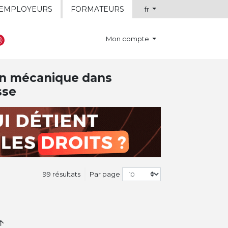
EMPLOYEURS
FORMATEURS
fr
Mon compte
ion mécanique dans
sse
99 résultats
Par page