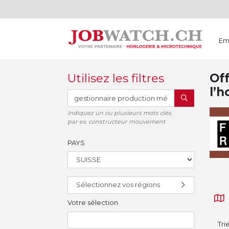
Em
Utilisez les filtres
Off
l’h
RECHERCHER
Indiquez un ou plusieurs mots clés.
par ex. constructeur mouvement
PAYS
Sélectionnez vos régions
Votre sélection
Tri