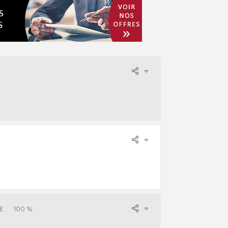
E
100 %