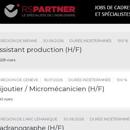
RÉGION DE BIENNE
30.06.2026
DURÉE INDÉTERMINÉE
100 %
ssistant production (H/F)
628 vues
RÉGION DE GENÈVE
16.07.2026
DURÉE INDÉTERMINÉE
100 %
ijoutier / Micromécanicien (H/F)
541 vues
RÉGION DE L'ARC LÉMANIQUE
30.06.2026
DURÉE INDÉTERMINÉ
adranographe (H/F)