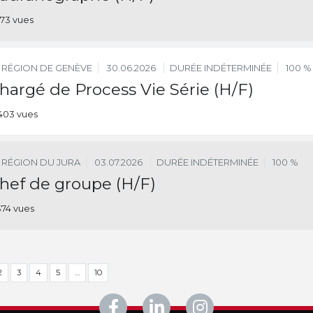
173 vues
RÉGION DE GENÈVE
30.06.2026
DURÉE INDÉTERMINÉE
100 %
hargé de Process Vie Série (H/F)
403 vues
RÉGION DU JURA
03.07.2026
DURÉE INDÉTERMINÉE
100 %
hef de groupe (H/F)
374 vues
2
3
4
5
…
10