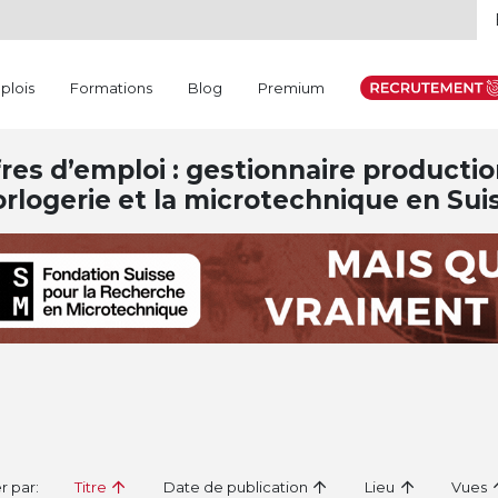
plois
Formations
Blog
Premium
res d’emploi : gestionnaire product
orlogerie et la microtechnique en Sui
er par:
Titre
Date de publication
Lieu
Vues