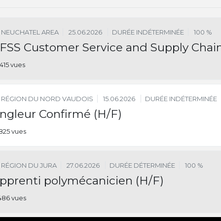
NEUCHATEL AREA
25.06.2026
DURÉE INDÉTERMINÉE
100 %
FSS Customer Service and Supply Chain
415 vues
RÉGION DU NORD VAUDOIS
15.06.2026
DURÉE INDÉTERMINÉE
ngleur Confirmé (H/F)
825 vues
RÉGION DU JURA
27.06.2026
DURÉE DÉTERMINÉE
100 %
pprenti polymécanicien (H/F)
486 vues