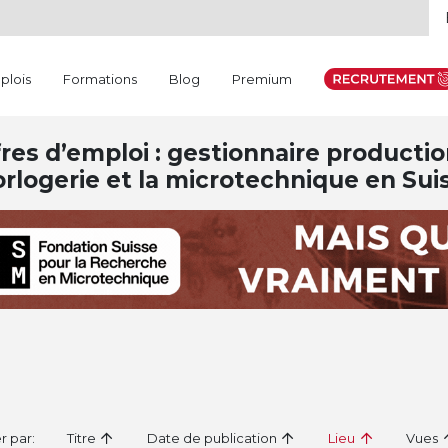
plois
Formations
Blog
Premium
res d’emploi : gestionnaire product
orlogerie et la microtechnique en Sui
er par:
Titre
Date de publication
Lieu
Vues