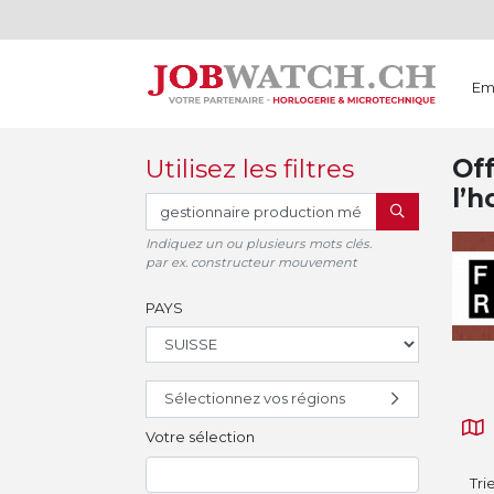
Em
Utilisez les filtres
Off
l’h
RECHERCHER
Indiquez un ou plusieurs mots clés.
par ex. constructeur mouvement
PAYS
Sélectionnez vos régions
Votre sélection
Tri