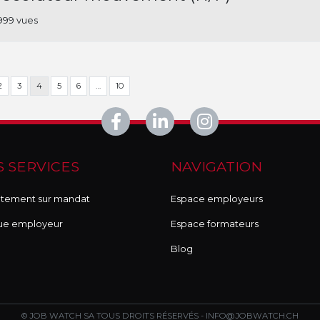
999 vues
2
3
4
5
6
…
10
 SERVICES
NAVIGATION
tement sur mandat
Espace employeurs
ue employeur
Espace formateurs
Blog
© JOB WATCH SA TOUS DROITS RÉSERVÉS -
INFO@JOBWATCH.CH