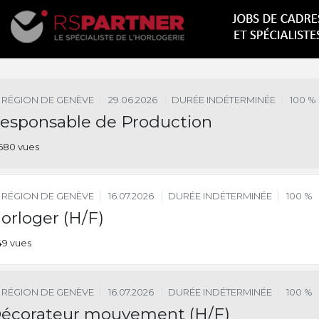
RÉGION DE GENÈVE
29.06.2026
DURÉE INDÉTERMINÉE
100 %
esponsable de Production
680 vues
RÉGION DE GENÈVE
16.07.2026
DURÉE INDÉTERMINÉE
100 %
orloger (H/F)
149 vues
RÉGION DE GENÈVE
16.07.2026
DURÉE INDÉTERMINÉE
100 %
écorateur mouvement (H/F)