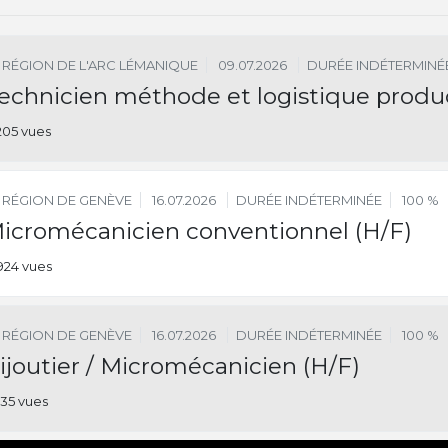
RÉGION DE L'ARC LÉMANIQUE
09.07.2026
DURÉE INDÉTERMINÉ
echnicien méthode et logistique produc
205 vues
RÉGION DE GENÈVE
16.07.2026
DURÉE INDÉTERMINÉE
100 %
icromécanicien conventionnel (H/F)
924 vues
RÉGION DE GENÈVE
16.07.2026
DURÉE INDÉTERMINÉE
100 %
ijoutier / Micromécanicien (H/F)
035 vues