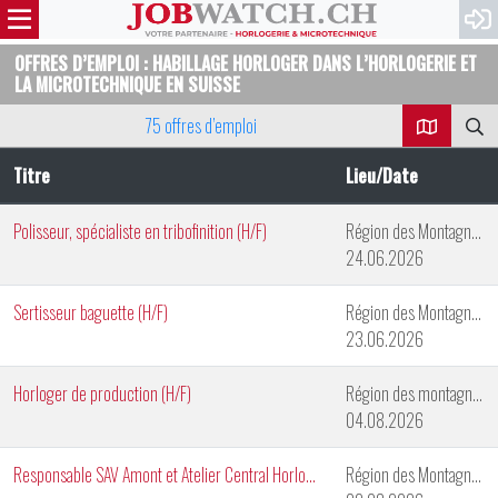
OFFRES D’EMPLOI : HABILLAGE HORLOGER DANS L’HORLOGERIE ET
LA MICROTECHNIQUE EN SUISSE
75 offres d’emploi
Titre
Lieu/Date
Polisseur, spécialiste en tribofinition (H/F)
Région des Montagnes Neuchâteloises
24.06.2026
Sertisseur baguette (H/F)
Région des Montagnes Neuchâteloises
23.06.2026
Horloger de production (H/F)
Région des montagnes neuchâteloises
04.08.2026
Responsable SAV Amont et Atelier Central Horlogerie
Région des Montagnes Neuchâteloises