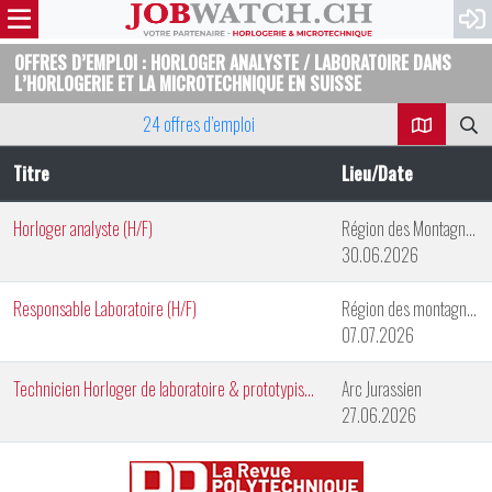
OFFRES D’EMPLOI : HORLOGER ANALYSTE / LABORATOIRE DANS
L’HORLOGERIE ET LA MICROTECHNIQUE EN SUISSE
24 offres d’emploi
Titre
Lieu/Date
Horloger analyste (H/F)
Région des Montagnes Neuchâteloises
30.06.2026
Responsable Laboratoire (H/F)
Région des montagnes neuchâteloises
07.07.2026
Technicien Horloger de laboratoire & prototypiste (H/F)
Arc Jurassien
27.06.2026