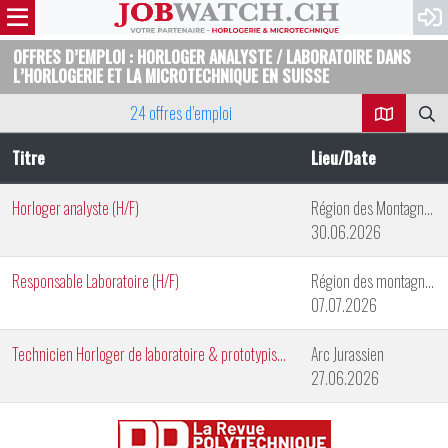
OFFRES D’EMPLOI : HORLOGER ANALYSTE / LABORATOIRE DANS
L’HORLOGERIE ET LA MICROTECHNIQUE EN SUISSE
24 offres d’emploi
Titre
Lieu/Date
Horloger analyste (H/F)
Région des Montagnes Neuchâteloises
30.06.2026
Responsable Laboratoire (H/F)
Région des montagnes neuchâteloises
07.07.2026
Technicien Horloger de laboratoire & prototypiste (H/F)
Arc Jurassien
27.06.2026