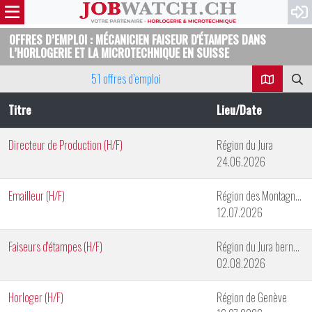
OFFRES D’EMPLOI : MÉCANICIEN FAISEUR D'ÉTAMPES DANS
L’HORLOGERIE ET LA MICROTECHNIQUE EN SUISSE
51 offres d’emploi
Titre
Lieu/Date
Directeur de Production (H/F)
Région du Jura
24.06.2026
Emailleur (H/F)
Région des Montagnes Neuchâteloises
12.07.2026
Faiseurs d'étampes (H/F)
Région du Jura bernois
02.08.2026
Horloger (H/F)
Région de Genève