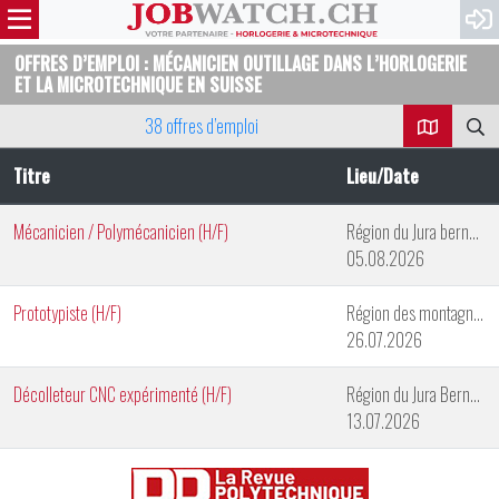
OFFRES D’EMPLOI : MÉCANICIEN OUTILLAGE DANS L’HORLOGERIE
ET LA MICROTECHNIQUE EN SUISSE
38 offres d’emploi
Titre
Lieu/Date
Mécanicien / Polymécanicien (H/F)
Région du Jura bernois
05.08.2026
Prototypiste (H/F)
Région des montagnes neuchâteloises
26.07.2026
Décolleteur CNC expérimenté (H/F)
Région du Jura Bernois
13.07.2026