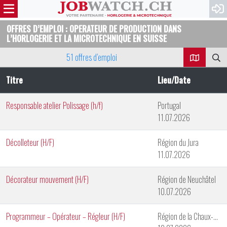
OFFRES D’EMPLOI : OPERATEUR DE PRODUCTION DANS
L’HORLOGERIE ET LA MICROTECHNIQUE EN SUISSE
51 offres d’emploi
Titre
Lieu/Date
Responsable atelier Polissage (h/f)
Portugal
11.07.2026
Décolleteur (H/F)
Région du Jura
11.07.2026
Décorateur mouvement (H/F)
Région de Neuchâtel
10.07.2026
Programmeur – Opérateur – Régleur (H/F)
Région de la Chaux-de-Fonds