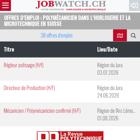
OFFRES D’EMPLOI : POLYMÉCANICIEN DANS L’HORLOGERIE ET LA
MICROTECHNIQUE EN SUISSE
38 offres d’emploi
Titre
Lieu/Date
Régleur polissage (H/f)
Région du Jura
03.07.2026
Directeur de Production (H/F)
Région du Jura
24.06.2026
Mécanicien / Polymécanicien confirmé (H/F)
Région de l'Arc Lémanique
01.08.2026