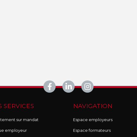
 SERVICES
NAVIGATION
tement sur mandat
Espace employeurs
ue employeur
Espace formateurs