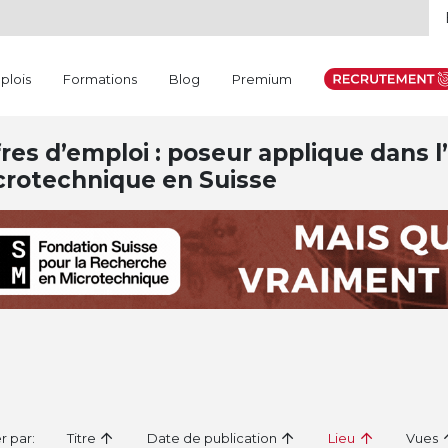
plois
Formations
Blog
Premium
res d’emploi : poseur applique dans l’
crotechnique en Suisse
er par:
Titre
Date de publication
Lieu
Vues