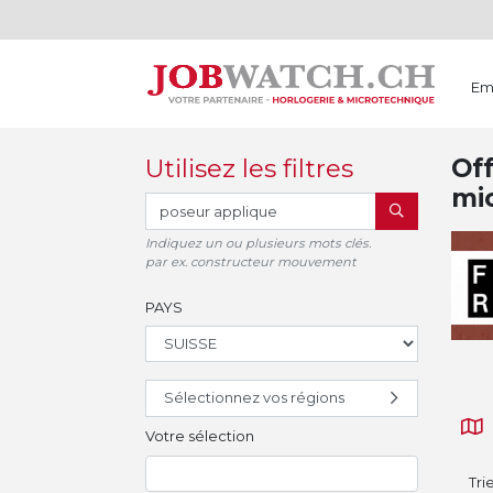
Em
Utilisez les filtres
Off
mi
RECHERCHER
Indiquez un ou plusieurs mots clés.
par ex. constructeur mouvement
PAYS
Sélectionnez vos régions
Votre sélection
Tri