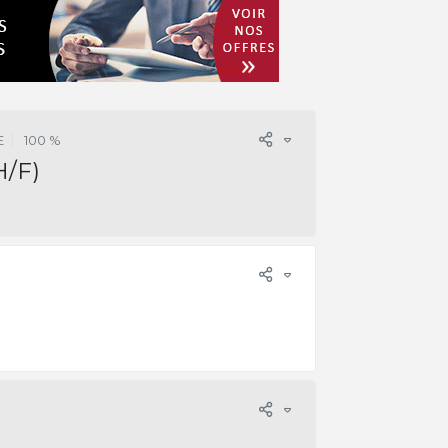
E
100 %
H/F)