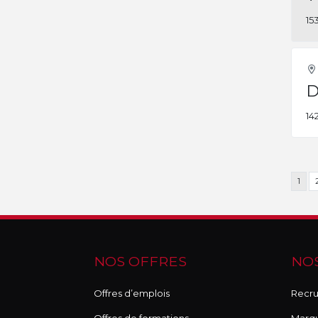
15
D
14
1
NOS OFFRES
NOS
Offres d’emplois
Recru