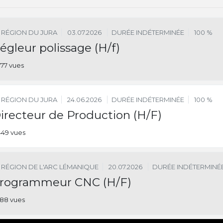
RÉGION DU JURA
03.07.2026
DURÉE INDÉTERMINÉE
100 %
égleur polissage (H/f)
777 vues
RÉGION DU JURA
24.06.2026
DURÉE INDÉTERMINÉE
100 %
irecteur de Production (H/F)
449 vues
RÉGION DE L'ARC LÉMANIQUE
20.07.2026
DURÉE INDÉTERMINÉ
rogrammeur CNC (H/F)
88 vues