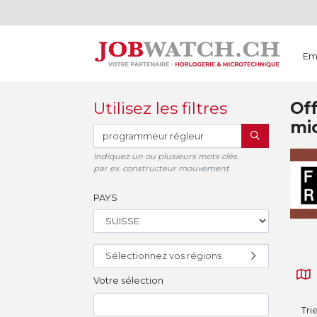
Em
Utilisez les filtres
Off
mi
RECHERCHER
Indiquez un ou plusieurs mots clés.
par ex. constructeur mouvement
PAYS
Sélectionnez vos régions
Votre sélection
Tri