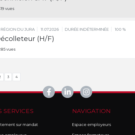
319 vues
RÉGION DU JURA
11.07.2026
DURÉE INDÉTERMINÉE
100 %
écolleteur (H/F)
285 vues
2
3
4
 SERVICES
NAVIGATION
tement sur mandat
Espace employeurs