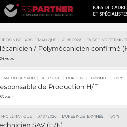
RÉGION DE L'ARC LÉMANIQUE
01.08.2026
DURÉE INDÉTERMINÉ
écanicien / Polymécanicien confirmé (
24 vues
CANTON DE VAUD
30.07.2026
DURÉE INDÉTERMINÉE
100 %
esponsable de Production H/F
53 vues
ARC LÉMANIQUE
07.07.2026
DURÉE INDÉTERMINÉE
100 %
echnicien SAV (H/F)