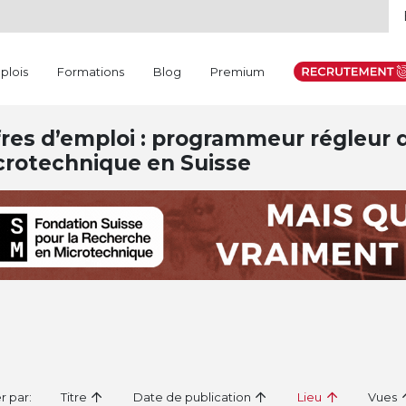
plois
Formations
Blog
Premium
res d’emploi : programmeur régleur da
crotechnique en Suisse
er par:
Titre
Date de publication
Lieu
Vues