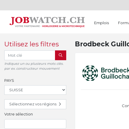
Emplois
Forma
Utilisez les filtres
Brodbeck Guil
RECHERCHER
Indiquez un ou plusieurs mots clés.
par ex. constructeur mouvement
PAYS
Sélectionnez vos régions
Con
Votre sélection