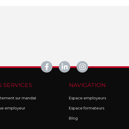
 SERVICES
NAVIGATION
tement sur mandat
Espace employeurs
ue employeur
Espace formateurs
Blog