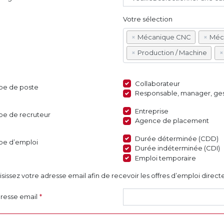
Votre sélection
×
Mécanique CNC
×
Méca
×
Production / Machine
×
Collaborateur
pe de poste
Responsable, manager, ges
Entreprise
pe de recruteur
Agence de placement
Durée déterminée (CDD)
pe d’emploi
Durée indéterminée (CDI)
Emploi temporaire
isissez votre adresse email afin de recevoir les offres d’emploi dire
resse email
*