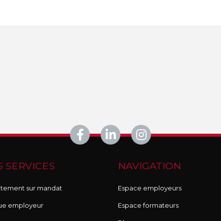
 SERVICES
NAVIGATION
tement sur mandat
Espace employeurs
ue employeur
Espace formateurs