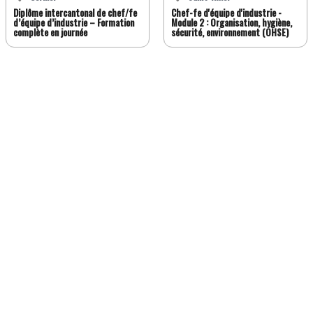
Diplôme intercantonal de chef/fe
Chef-fe d'équipe d'industrie -
d’équipe d’industrie – Formation
Module 2 : Organisation, hygiène,
complète en journée
sécurité, environnement (OHSE)
FR
DE
EN
IT
Version classique
À propos de Jobwatch.ch
Job Watch Premium
Blog
La Boutique
Témoignages