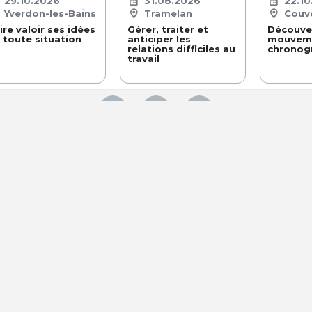
29.10.2026
31.08.2026
22.10
Yverdon-les-Bains
Tramelan
Couv
ire valoir ses idées
Gérer, traiter et
Découve
 toute situation
anticiper les
mouvem
relations difficiles au
chronog
travail
 SERVICES
NAVIGATION
tement sur mandat
Espace employeurs
ue employeur
Espace formateurs
Blog
© JOB WATCH SA TOUS DROITS RÉSERVÉS -
INFO@JOBWATCH.CH