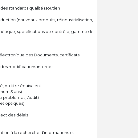
des standards qualité (soutien
uction (nouveaux produits, réindustrialisation,
esthétique, spécifications de contrôle, gamme de
électronique des Documents, certificats
n des modifications internes
 ou titre équivalent
imum 3 ans)
e problèmes, Audit)
et optiques)
pect des délais
vation à la recherche d’informations et