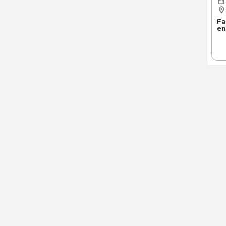
Fa
en
NOS OFFRES
NOS
Offres d’emplois
Recru
Offres de formations
Marq
Services Premium