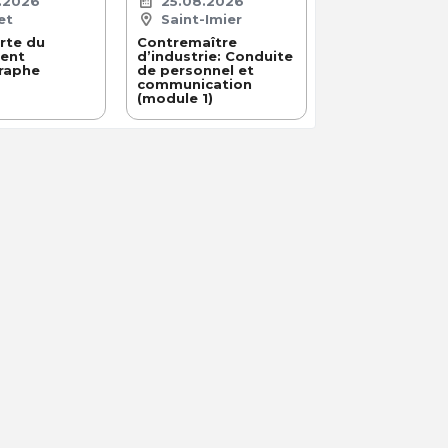
.2026
25.08.2026
et
Saint-Imier
rte du
Contremaître
ent
d’industrie: Conduite
raphe
de personnel et
communication
(module 1)
À NOTRE SUJET
Références
Contactez-nous
Conditions générales
Impressum