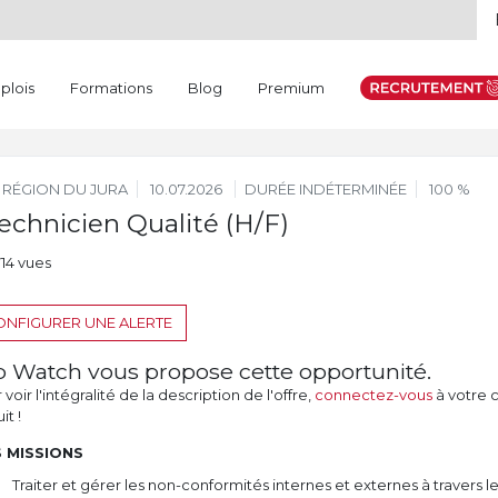
plois
Formations
Blog
Premium
RÉGION DU JURA
10.07.2026
DURÉE INDÉTERMINÉE
100 %
echnicien Qualité (H/F)
714 vues
NFIGURER UNE ALERTE
b Watch vous propose cette opportunité.
voir l'intégralité de la description de l'offre,
connectez-vous
à votre 
it !
 MISSIONS
Traiter et gérer les non-conformités internes et externes à travers l