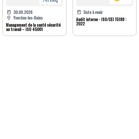
30.09.2026
Date à venir
Yverdon-les-Bains
Audit interne - ISO/CEI 15189 :
2022
Management de la santé sécurité
au travail – ISO 45001
FR
DE
EN
IT
Version classique
À propos de Jobwatch.ch
Job Watch Premium
Blog
La Boutique