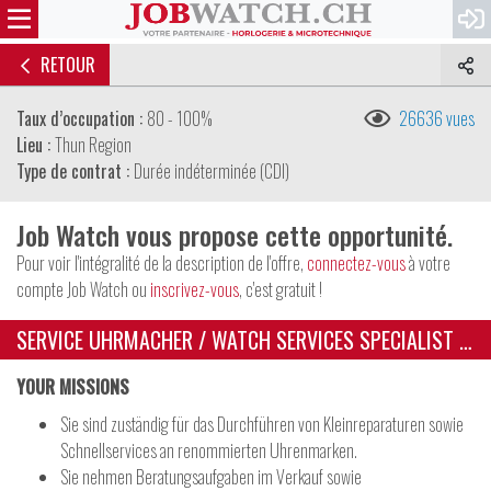
RETOUR
Taux d’occupation :
80 - 100%
26636 vues
Lieu :
Thun Region
Type de contrat :
Durée indéterminée (CDI)
Job Watch vous propose cette opportunité.
Pour voir l'intégralité de la description de l'offre,
connectez-vous
à votre
compte Job Watch ou
inscrivez-vous
, c'est gratuit !
SERVICE UHRMACHER / WATCH SERVICES SPECIALIST SAV
YOUR MISSIONS
Sie sind zuständig für das Durchführen von Kleinreparaturen sowie
Schnellservices an renommierten Uhrenmarken.
Sie nehmen Beratungsaufgaben im Verkauf sowie