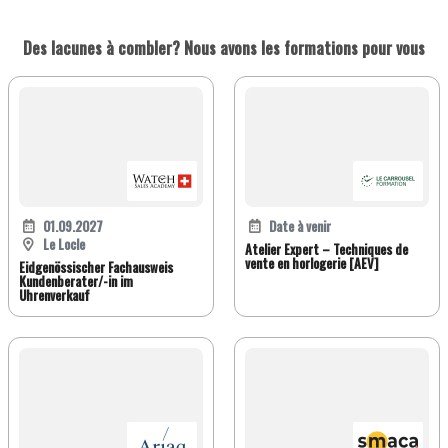
Des lacunes à combler? Nous avons les formations pour vous
01.09.2027
Date à venir
Le Locle
Atelier Expert – Techniques de
vente en horlogerie [AEV]
Eidgenössischer Fachausweis
Kundenberater/-in im
Uhrenverkauf