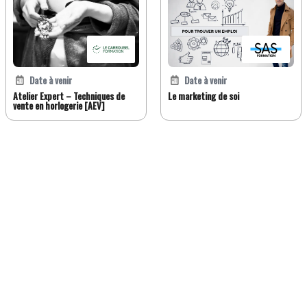
Date à venir
Date à venir
Atelier Expert – Techniques de
Le marketing de soi
vente en horlogerie [AEV]
FR
DE
EN
IT
Version classique
À propos de Jobwatch.ch
Job Watch Premium