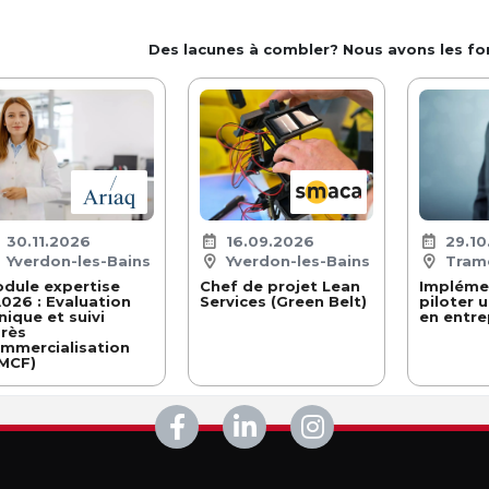
Des lacunes à combler? Nous avons les f
30.11.2026
16.09.2026
29.10
Yverdon-les-Bains
Yverdon-les-Bains
Tram
dule expertise
Chef de projet Lean
Impléme
026 : Evaluation
Services (Green Belt)
piloter u
inique et suivi
en entre
rès
mmercialisation
MCF)