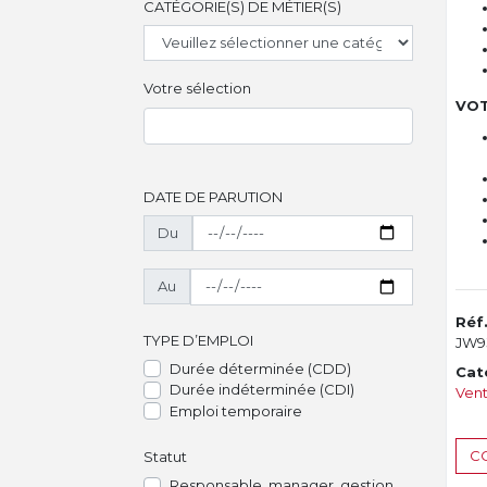
CATÉGORIE(S) DE MÉTIER(S)
Votre sélection
VOT
DATE DE PARUTION
Du
Au
Réf
TYPE D’EMPLOI
JW9
Durée déterminée (CDD)
Cat
Durée indéterminée (CDI)
Vent
Emploi temporaire
CO
Statut
Responsable, manager, gestion