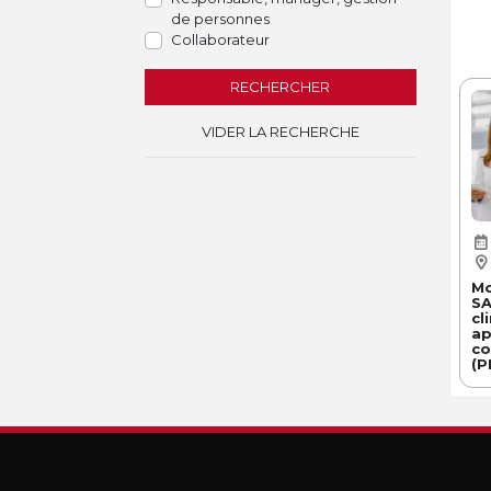
de personnes
Collaborateur
RECHERCHER
VIDER LA RECHERCHE
Mo
SA
cl
ap
co
(P