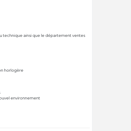
eau technique ainsi que le département ventes
on horlogère
s
nouvel environnement