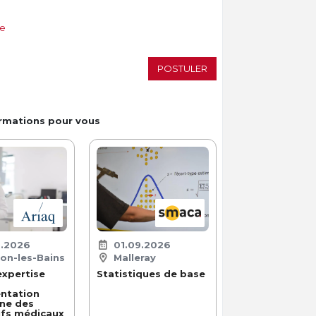
te
POSTULER
ormations pour vous
9.2026
01.09.2026
on-les-Bains
Malleray
xpertise
Statistiques de base
ntation
ne des
ifs médicaux