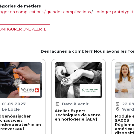
égories de métiers
oger en complications / grandes complications
/
Horloger prototypis
NFIGURER UNE ALERTE
Des lacunes à combler? Nous avons les f
01.09.2027
Date à venir
22.0
Le Locle
Yverd
Atelier Expert –
Techniques de vente
dgenössischer
Module e
en horlogerie [AEV]
chausweis
SA003 :
ndenberater/-in im
Règleme
renverkauf
américai
disposit