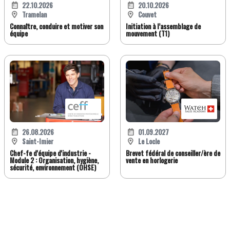
22.10.2026
20.10.2026
Tramelan
Couvet
Connaître, conduire et motiver son
Initiation à l’assemblage de
équipe
mouvement (T1)
26.08.2026
01.09.2027
Saint-Imier
Le Locle
Chef-fe d'équipe d'industrie -
Brevet fédéral de conseiller/ère de
Module 2 : Organisation, hygiène,
vente en horlogerie
sécurité, environnement (OHSE)
FR
DE
EN
IT