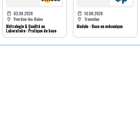
03.09.2026
10.08.2026
Yverdon-les-Bains
Tramelan
Métrologie & Qualité au
Module - Base en mécanique
Laboratoire : Pratique de base
FR
DE
EN
IT
Version classique
À propos de Jobwatch.ch
Job Watch Premium
Blog
La Boutique