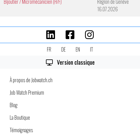
Bijoutier / Micromécanicien (H/F)
Région de Genève
16.07.2026
FR
DE
EN
IT
Version classique
À propos de Jobwatch.ch
Job Watch Premium
Blog
La Boutique
Témoignages