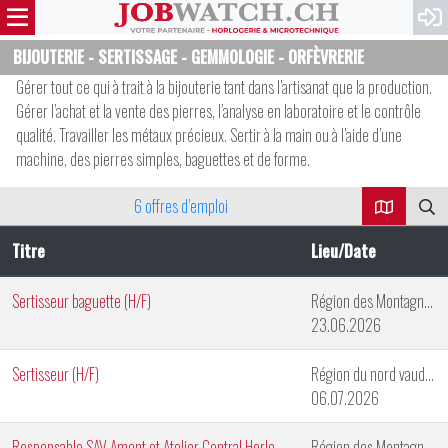
BIJOUTERIE - SERTISSAGE - GEMMOLOGIE - ORFÈVRERIE
Gérer tout ce qui à trait à la bijouterie tant dans l’artisanat que la production.
Gérer l’achat et la vente des pierres, l’analyse en laboratoire et le contrôle
qualité. Travailler les métaux précieux. Sertir à la main ou à l’aide d’une
machine, des pierres simples, baguettes et de forme.
6 offres d’emploi
Titre
Lieu/Date
Sertisseur baguette (H/F)
Région des Montagnes Neuchâteloises
23.06.2026
Sertisseur (H/F)
Région du nord vaudois
06.07.2026
Responsable SAV Amont et Atelier Central Horlogerie
Région des Montagnes Neuchâteloises