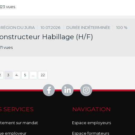
123 vues
RÉGION DU JURA
10.07.2026
DURÉE INDÉTERMINÉE
100 %
onstructeur Habillage (H/F)
171 vues
2
3
4
5
…
22
 SERVICES
NAVIGATION
tement sur mandat
Espace employeurs
ue employeur
Espace formateurs