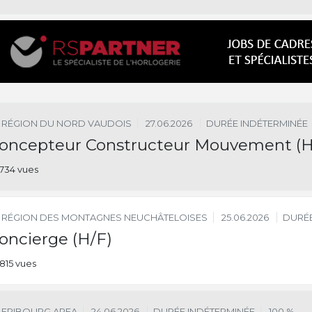
RÉGION DU NORD VAUDOIS
27.06.2026
DURÉE INDÉTERMINÉE
oncepteur Constructeur Mouvement (H
734 vues
RÉGION DES MONTAGNES NEUCHÂTELOISES
25.06.2026
DURÉE
oncierge (H/F)
815 vues
FRIBOURG AREA
24.06.2026
DURÉE INDÉTERMINÉE
100 %