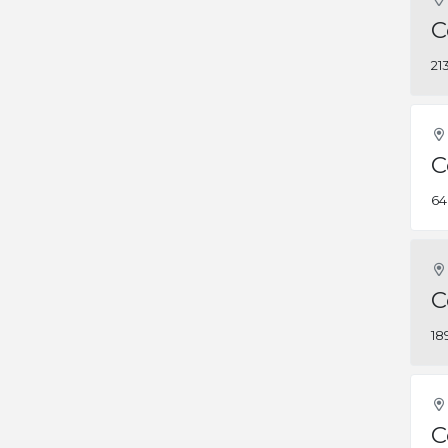
C
21
C
64
C
18
C