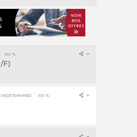
100 %
/F)
 INDÉTERMINÉE
100 %