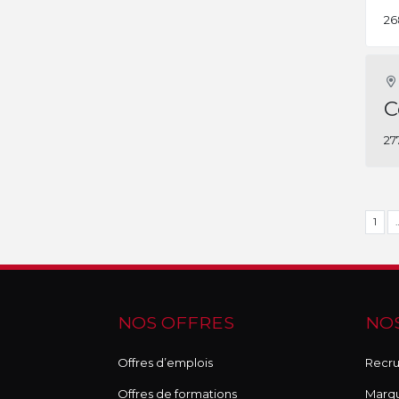
26
C
27
1
NOS OFFRES
NOS
Offres d’emplois
Recru
Offres de formations
Marq