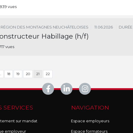
839 vues
RÉGION DES MONTAGNES NEUCHÂTELOISES
11.06.2026
DURÉE
onstructeur Habillage (h/f)
717 vues
…
18
19
20
21
22
 SERVICES
NAVIGATION
tement sur mandat
Espace employeurs
ue employeur
Espace formateurs