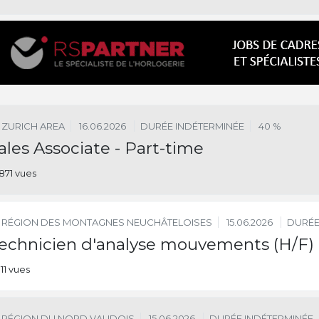
ZURICH AREA
16.06.2026
DURÉE INDÉTERMINÉE
40 %
ales Associate - Part-time
871 vues
RÉGION DES MONTAGNES NEUCHÂTELOISES
15.06.2026
DURÉE
echnicien d'analyse mouvements (H/F)
111 vues
RÉGION DU NORD VAUDOIS
15.06.2026
DURÉE INDÉTERMINÉE