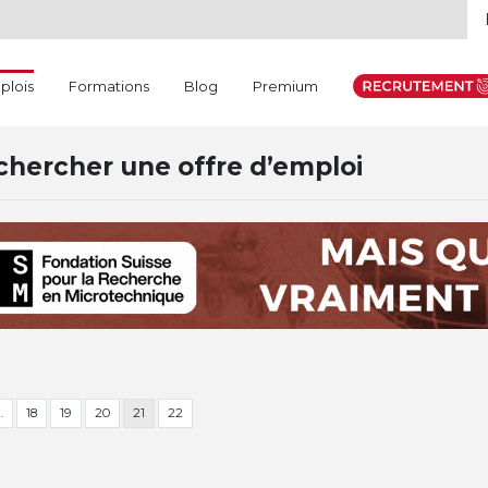
(current)
plois
Formations
Blog
Premium
hercher une offre d’emploi
…
18
19
20
21
22