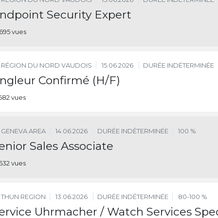
ndpoint Security Expert
695 vues
RÉGION DU NORD VAUDOIS
15.06.2026
DURÉE INDÉTERMINÉE
ngleur Confirmé (H/F)
582 vues
GENEVA AREA
14.06.2026
DURÉE INDÉTERMINÉE
100 %
enior Sales Associate
532 vues
THUN REGION
13.06.2026
DURÉE INDÉTERMINÉE
80-100 %
ervice Uhrmacher / Watch Services Spec