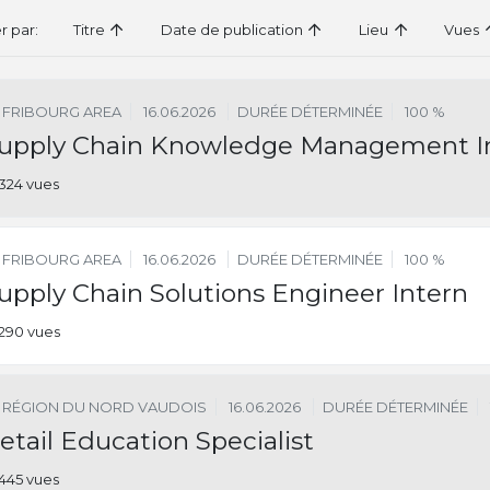
er par:
Titre
Date de publication
Lieu
Vues
FRIBOURG AREA
16.06.2026
DURÉE DÉTERMINÉE
100 %
upply Chain Knowledge Management I
324 vues
FRIBOURG AREA
16.06.2026
DURÉE DÉTERMINÉE
100 %
upply Chain Solutions Engineer Intern
290 vues
RÉGION DU NORD VAUDOIS
16.06.2026
DURÉE DÉTERMINÉE
etail Education Specialist
445 vues