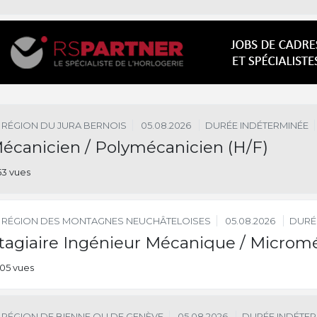
RÉGION DU JURA BERNOIS
05.08.2026
DURÉE INDÉTERMINÉE
écanicien / Polymécanicien (H/F)
53 vues
RÉGION DES MONTAGNES NEUCHÂTELOISES
05.08.2026
DURÉ
tagiaire Ingénieur Mécanique / Microm
05 vues
RÉGION DE BIENNE OU DE GENÈVE
05.08.2026
DURÉE INDÉTER