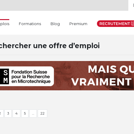
(current)
plois
Formations
Blog
Premium
hercher une offre d’emploi
2
3
4
5
…
22