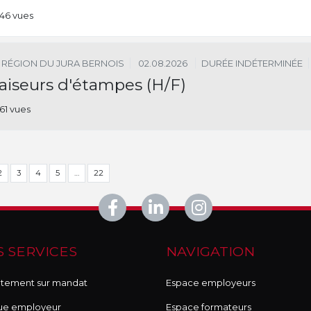
46 vues
RÉGION DU JURA BERNOIS
02.08.2026
DURÉE INDÉTERMINÉE
aiseurs d'étampes (H/F)
61 vues
2
3
4
5
…
22
 SERVICES
NAVIGATION
tement sur mandat
Espace employeurs
ue employeur
Espace formateurs