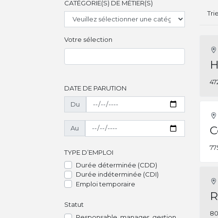
CATÉGORIE(S) DE MÉTIER(S)
Tri
Votre sélection
H
47
DATE DE PARUTION
Du
C
Au
77
TYPE D’EMPLOI
Durée déterminée (CDD)
Durée indéterminée (CDI)
Emploi temporaire
R
Statut
80
Responsable, manager, gestion