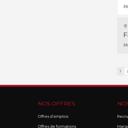
36
F
36
1
NOS OFFRES
NOS
Offres d’emplois
Recru
Offres de formations
Marq