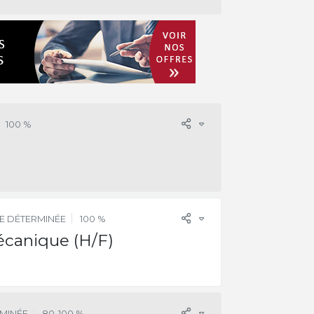
100 %
E DÉTERMINÉE
100 %
écanique (H/F)
MINÉE
80-100 %