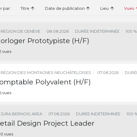
er par:
Titre
Date de publication
Lieu
Vues
RÉGION DE GENÈVE
08.08.2026
DURÉE INDÉTERMINÉE
100 %
orloger Prototypiste (H/F)
2 vues
RÉGION DES MONTAGNES NEUCHÂTELOISES
07.08.2026
DURÉ
omptable Polyvalent (H/F)
5 vues
JURA BERNOIS AREA
07.08.2026
DURÉE INDÉTERMINÉE
100 
etail Design Project Leader
0 vues