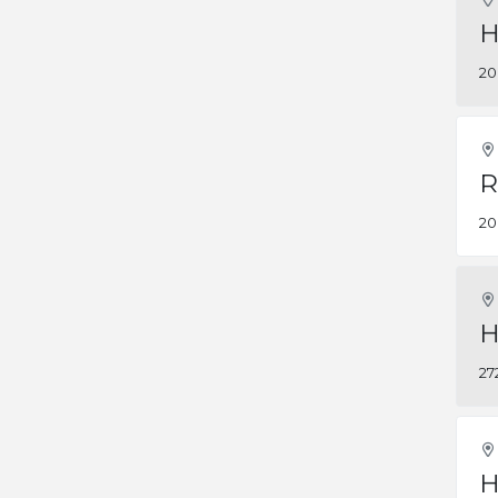
H
20
R
20
H
27
H