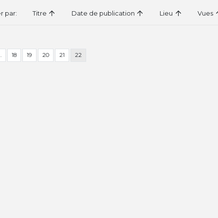
er par:
Titre
Date de publication
Lieu
Vues
…
18
19
20
21
22