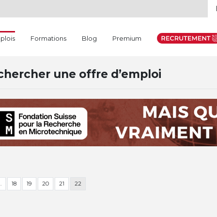
(current)
plois
Formations
Blog
Premium
hercher une offre d’emploi
…
18
19
20
21
22