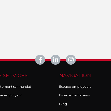
 SERVICES
NAVIGATION
tement sur mandat
Espace employeurs
ue employeur
Espace formateurs
Blog