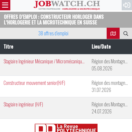
OFFRES D’EMPLOI : CONSTRUCTEUR HORLOGER DANS
L’HORLOGERIE ET LA MICROTECHNIQUE EN SUISSE
38 offres d’emploi
Titre
Lieu/Date
Stagiaire Ingénieur Mécanique / Micromécanique (H/F)
Région des Montagnes Neuchâteloises
05.08.2026
Constructeur mouvement senior(H/F)
Région des montagnes neuchâteloises
31.07.2026
Stagiaire ingénieur (H/F)
Région des Montagnes Neuchâteloises
24.07.2026