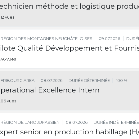
echnicien méthode et logistique produc
912 vues
RÉGION DES MONTAGNES NEUCHÂTELOISES
09.07.2026
DURÉE
ilote Qualité Développement et Fourni
246 vues
FRIBOURG AREA
08.07.2026
DURÉE DÉTERMINÉE
100 %
perational Excellence Intern
286 vues
RÉGION DE L'ARC JURASSIEN
08.07.2026
DURÉE INDÉTERMINÉE
xpert senior en production habillage (H