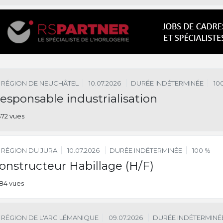
RÉGION DE NEUCHÂTEL
10.07.2026
DURÉE INDÉTERMINÉE
10
esponsable industrialisation
372 vues
RÉGION DU JURA
10.07.2026
DURÉE INDÉTERMINÉE
100 %
onstructeur Habillage (H/F)
184 vues
RÉGION DE L'ARC LÉMANIQUE
09.07.2026
DURÉE INDÉTERMINÉ