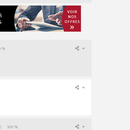
0 %
E
100 %