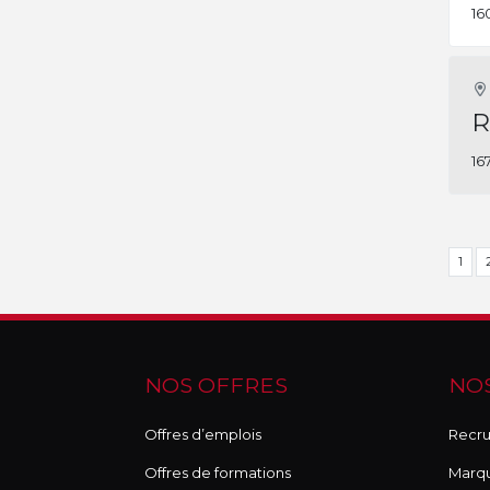
16
R
16
1
NOS OFFRES
NOS
Offres d’emplois
Recru
Offres de formations
Marq