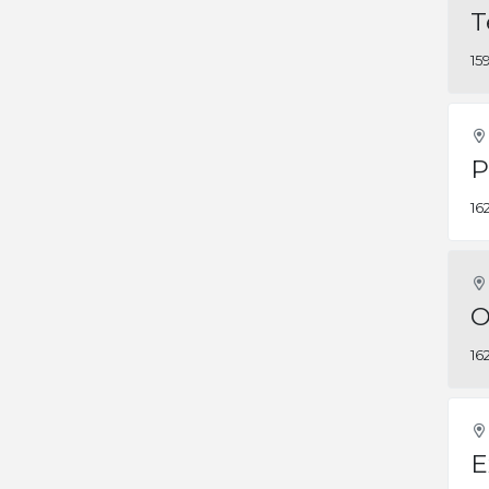
T
15
P
16
O
16
E