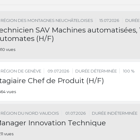
RÉGION DES MONTAGNES NEUCHÂTELOISES
15.07.2026
DURÉE
echnicien SAV Machines automatisées, V
utomates (H/F)
810 vues
RÉGION DE GENÈVE
09.07.2026
DURÉE DÉTERMINÉE
100 %
tagiaire Chef de Produit (H/F)
664 vues
RÉGION DU NORD VAUDOIS
01.07.2026
DURÉE INDÉTERMINÉE
anager Innovation Technique
211 vues