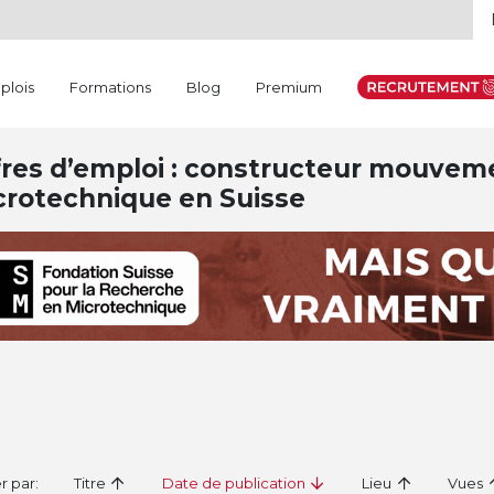
plois
Formations
Blog
Premium
res d’emploi : constructeur mouvemen
crotechnique en Suisse
er par:
Titre
Date de publication
Lieu
Vues