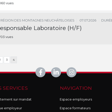
060 vues
RÉGION DES MONTAGNES NEUCHÂTELOISES
07.07.2026
DURÉE
esponsable Laboratoire (H/F)
703 vues
2
3
4
 SERVICES
NAVIGATION
tement sur mandat
Espace employeurs
ue employeur
Espace formateurs