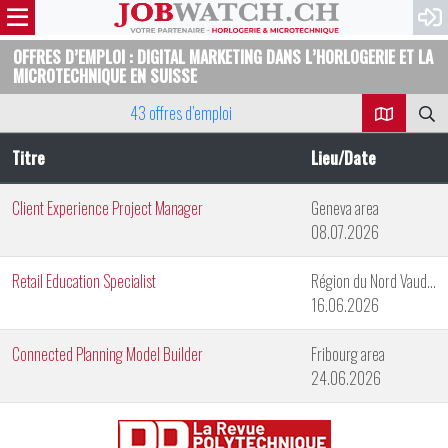
OFFRES D’EMPLOI : DIGITAL MARKETING DANS L’HORLOGERIE ET LA
MICROTECHNIQUE EN SUISSE
43 offres d’emploi
Titre
Lieu/Date
Client Experience Project Manager
Geneva area
08.07.2026
Retail Education Specialist
Région du Nord Vaudois
16.06.2026
Connected Planning Model Builder
Fribourg area
24.06.2026