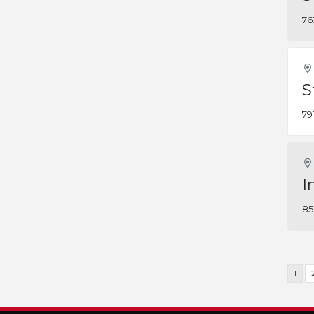
76
S
79
I
85
1