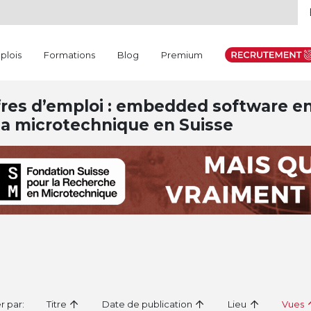
plois
Formations
Blog
Premium
res d’emploi : embedded software en
la microtechnique en Suisse
er par:
Titre
Date de publication
Lieu
Vues