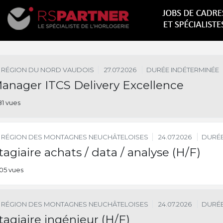
RÉGION DU NORD VAUDOIS
27.07.2026
DURÉE INDÉTERMINÉE
anager ITCS Delivery Excellence
81 vues
RÉGION DES MONTAGNES NEUCHÂTELOISES
24.07.2026
DURÉE
tagiaire achats / data / analyse (H/F)
05 vues
RÉGION DES MONTAGNES NEUCHÂTELOISES
24.07.2026
DURÉE
tagiaire ingénieur (H/F)