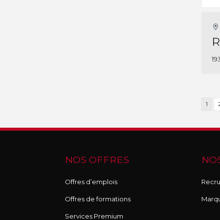
R
19
1
NOS OFFRES
NOS
Offres d’emplois
Recru
Offres de formations
Marq
Services Premium