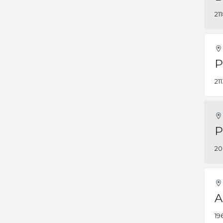
21
P
21
P
20
A
19