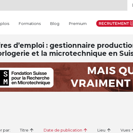
plois
Formations
Blog
Premium
res d’emploi : gestionnaire product
orlogerie et la microtechnique en Sui
er par:
Titre
Date de publication
Lieu
Vues