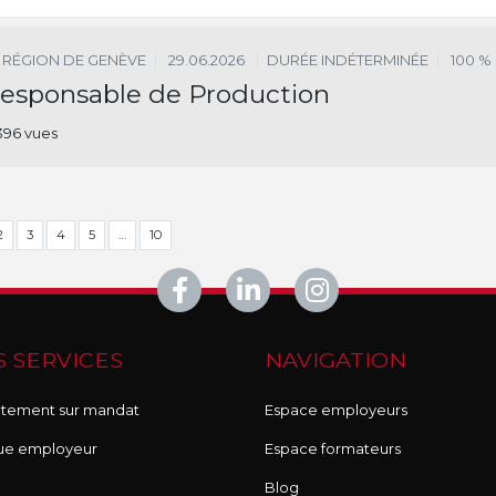
RÉGION DE GENÈVE
29.06.2026
DURÉE INDÉTERMINÉE
100 %
esponsable de Production
396 vues
2
3
4
5
…
10
 SERVICES
NAVIGATION
tement sur mandat
Espace employeurs
ue employeur
Espace formateurs
Blog