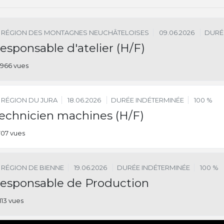
RÉGION DES MONTAGNES NEUCHÂTELOISES
09.06.2026
DURÉ
esponsable d'atelier (H/F)
966 vues
RÉGION DU JURA
18.06.2026
DURÉE INDÉTERMINÉE
100 %
echnicien machines (H/F)
707 vues
RÉGION DE BIENNE
19.06.2026
DURÉE INDÉTERMINÉE
100 %
esponsable de Production
113 vues