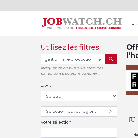
Em
Utilisez les filtres
Off
l’h
RECHERCHER
Indiquez un ou plusieurs mots clés.
par ex. constructeur mouvement
PAYS
Sélectionnez vos régions
Votre sélection
Tri