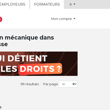
EMPLOYEURS
FORMATEURS
fr
Mon compte
ion mécanique dans
sse
99 résultats
Par page