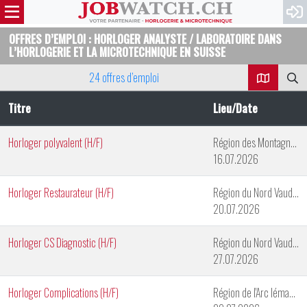
OFFRES D’EMPLOI : HORLOGER ANALYSTE / LABORATOIRE DANS
L’HORLOGERIE ET LA MICROTECHNIQUE EN SUISSE
24 offres d’emploi
Titre
Lieu/Date
Horloger polyvalent (H/F)
Région des Montagnes Neuchâteloises
16.07.2026
Horloger Restaurateur (H/F)
Région du Nord Vaudois
20.07.2026
Horloger CS Diagnostic (H/F)
Région du Nord Vaudois
27.07.2026
Horloger Complications (H/F)
Région de l'Arc lémanique