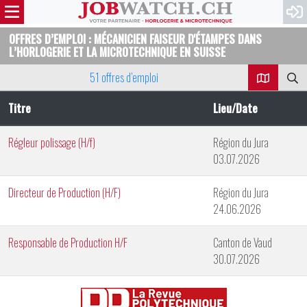
OFFRES D’EMPLOI : MÉCANICIEN FAISEUR D'ÉTAMPES DANS
L’HORLOGERIE ET LA MICROTECHNIQUE EN SUISSE
51 offres d’emploi
Titre
Lieu/Date
Régleur polissage (H/f)
Région du Jura
03.07.2026
Directeur de Production (H/F)
Région du Jura
24.06.2026
Responsable de Production H/F
Canton de Vaud
30.07.2026