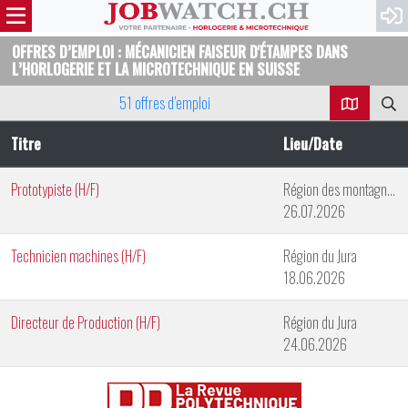
OFFRES D’EMPLOI : MÉCANICIEN FAISEUR D'ÉTAMPES DANS
L’HORLOGERIE ET LA MICROTECHNIQUE EN SUISSE
51 offres d’emploi
Titre
Lieu/Date
Prototypiste (H/F)
Région des montagnes neuchâteloises
26.07.2026
Technicien machines (H/F)
Région du Jura
18.06.2026
Directeur de Production (H/F)
Région du Jura
24.06.2026