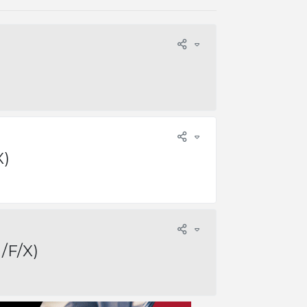
X)
/F/X)