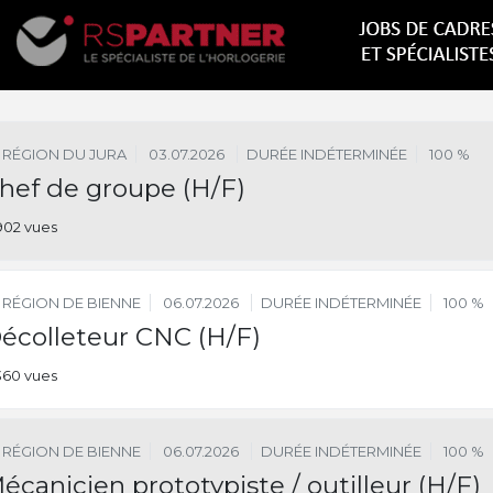
RÉGION DU JURA
03.07.2026
DURÉE INDÉTERMINÉE
100 %
hef de groupe (H/F)
902 vues
RÉGION DE BIENNE
06.07.2026
DURÉE INDÉTERMINÉE
100 %
écolleteur CNC (H/F)
360 vues
RÉGION DE BIENNE
06.07.2026
DURÉE INDÉTERMINÉE
100 %
écanicien prototypiste / outilleur (H/F)