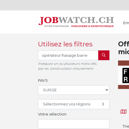
Em
Utilisez les filtres
Off
mi
RECHERCHER
Indiquez un ou plusieurs mots clés.
par ex. constructeur mouvement
PAYS
Sélectionnez vos régions
Votre sélection
Tri