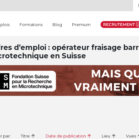
plois
Formations
Blog
Premium
res d’emploi : opérateur fraisage barr
crotechnique en Suisse
er par:
Titre
Date de publication
Lieu
Vues