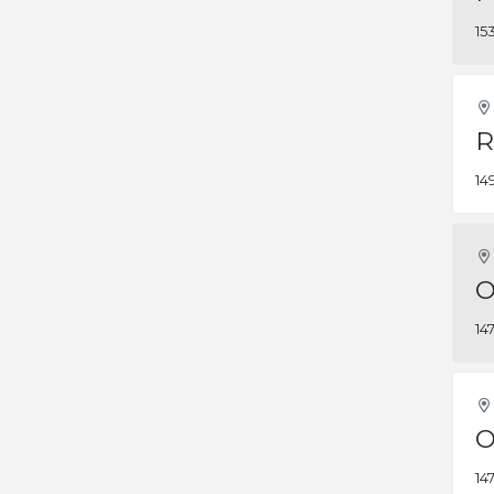
15
R
14
O
14
O
14