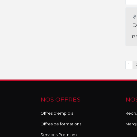
P
13
1
NOS OFFRES
NOS
Offres d’emplois
Recru
Offres de formations
Marq
Services Premium