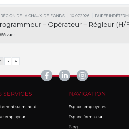
RÉGION DE LA CHAUX-DE-FONDS
10.07.2026
DURÉE INDÉTERM
rogrammeur – Opérateur – Régleur (H/F
858 vues
2
3
4
 SERVICES
NAVIGATION
tement sur mandat
Espace employeurs
ue employeur
Espace formateurs
Blog