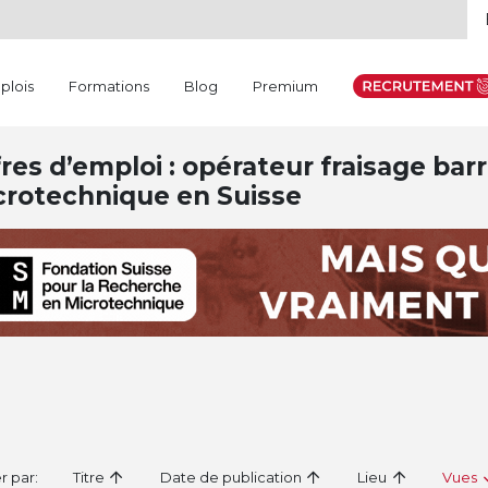
plois
Formations
Blog
Premium
res d’emploi : opérateur fraisage barr
crotechnique en Suisse
er par:
Titre
Date de publication
Lieu
Vues