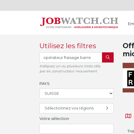
Em
Utilisez les filtres
Off
mi
RECHERCHER
Indiquez un ou plusieurs mots clés.
par ex. constructeur mouvement
PAYS
Sélectionnez vos régions
Votre sélection
Tri