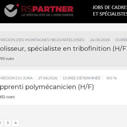
RÉGION DES MONTAGNES NEUCHÂTELOISES
24.06.2026
DURÉE
olisseur, spécialiste en tribofinition (H/F
795 vues
RÉGION DU JURA
27.06.2026
DURÉE DÉTERMINÉE
100 %
pprenti polymécanicien (H/F)
612 vues
2
3
4