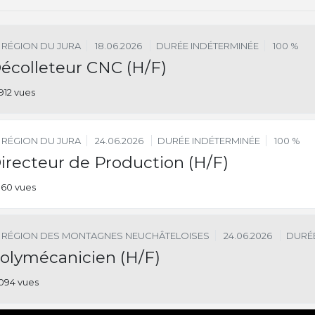
RÉGION DU JURA
18.06.2026
DURÉE INDÉTERMINÉE
100 %
écolleteur CNC (H/F)
912 vues
RÉGION DU JURA
24.06.2026
DURÉE INDÉTERMINÉE
100 %
irecteur de Production (H/F)
160 vues
RÉGION DES MONTAGNES NEUCHÂTELOISES
24.06.2026
DURÉE
olymécanicien (H/F)
094 vues