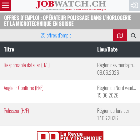
OFFRES D’EMPLOI : OPÉRATEUR POLISSAGE DANS L’HORLOGERIE
ET LA MICROTECHNIQUE EN SUISSE
25 offres d’emploi
Titre
Lieu/Date
Responsable d'atelier (H/F)
Région des montagnes neuchâteloises
09.06.2026
Angleur Confirmé (H/F)
Région du Nord vaudois
15.06.2026
Polisseur (H/F)
Région du Jura bernois
17.06.2026