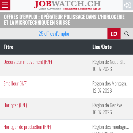
OFFRES D’EMPLOI : OPÉRATEUR POLISSAGE DANS L’HORLOGERIE
ET LA MICROTECHNIQUE EN SUISSE
25 offres d’emploi
Titre
Lieu/Date
Décorateur mouvement (H/F)
Région de Neuchâtel
10.07.2026
Emailleur (H/F)
Région des Montagnes Neuchâteloises
12.07.2026
Horloger (H/F)
Région de Genève
16.07.2026
Horloger de production (H/F)
Région des montagnes neuchâteloises