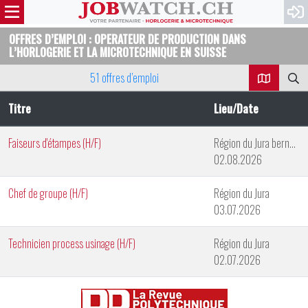
OFFRES D’EMPLOI : OPERATEUR DE PRODUCTION DANS
L’HORLOGERIE ET LA MICROTECHNIQUE EN SUISSE
51 offres d’emploi
Titre
Lieu/Date
Faiseurs d'étampes (H/F)
Région du Jura bernois
02.08.2026
Chef de groupe (H/F)
Région du Jura
03.07.2026
Technicien process usinage (H/F)
Région du Jura
02.07.2026