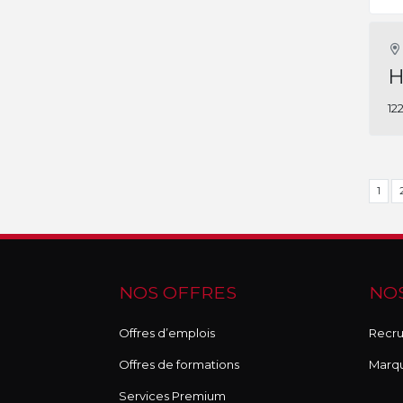
H
12
1
NOS OFFRES
NOS
Offres d’emplois
Recru
Offres de formations
Marq
Services Premium