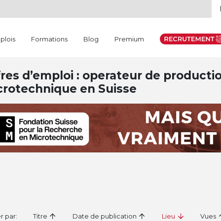
plois
Formations
Blog
Premium
res d’emploi : operateur de productio
crotechnique en Suisse
er par:
Titre
Date de publication
Lieu
Vues