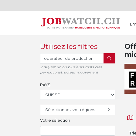
Em
Utilisez les filtres
Off
mi
RECHERCHER
Indiquez un ou plusieurs mots clés.
par ex. constructeur mouvement
PAYS
Sélectionnez vos régions
Votre sélection
Tri