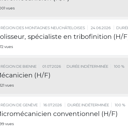
001 vues
RÉGION DES MONTAGNES NEUCHÂTELOISES
24.06.2026
DURÉE
olisseur, spécialiste en tribofinition (H/F
172 vues
RÉGION DE BIENNE
01.07.2026
DURÉE INDÉTERMINÉE
100 %
écanicien (H/F)
321 vues
RÉGION DE GENÈVE
16.07.2026
DURÉE INDÉTERMINÉE
100 %
icromécanicien conventionnel (H/F)
999 vues