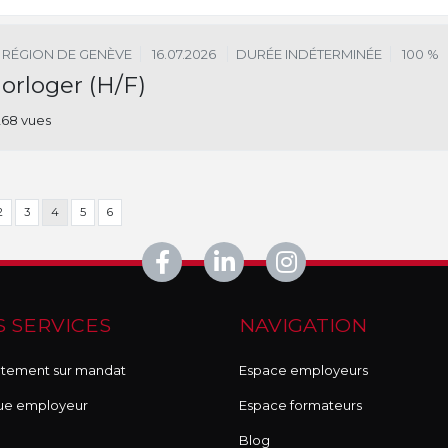
RÉGION DE GENÈVE
16.07.2026
DURÉE INDÉTERMINÉE
100 %
orloger (H/F)
268 vues
2
3
4
5
6
 SERVICES
NAVIGATION
tement sur mandat
Espace employeurs
ue employeur
Espace formateurs
Blog