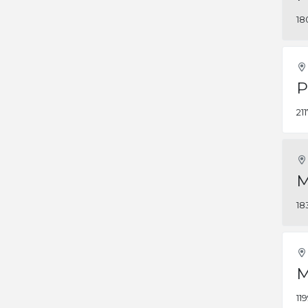
18
P
21
M
18
M
11