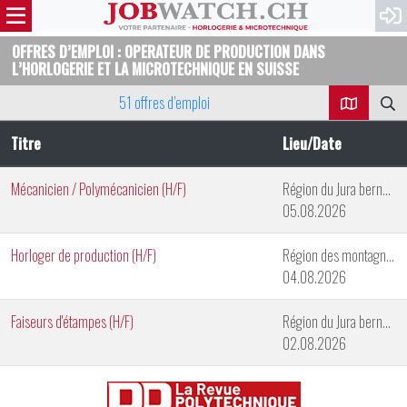
OFFRES D’EMPLOI : OPERATEUR DE PRODUCTION DANS
L’HORLOGERIE ET LA MICROTECHNIQUE EN SUISSE
51 offres d’emploi
Titre
Lieu/Date
Mécanicien / Polymécanicien (H/F)
Région du Jura bernois
05.08.2026
Horloger de production (H/F)
Région des montagnes neuchâteloises
04.08.2026
Faiseurs d'étampes (H/F)
Région du Jura bernois
02.08.2026