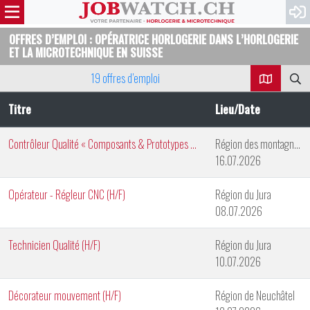
OFFRES D’EMPLOI : OPÉRATRICE HORLOGERIE DANS L’HORLOGERIE
ET LA MICROTECHNIQUE EN SUISSE
19 offres d’emploi
Titre
Lieu/Date
Contrôleur Qualité « Composants & Prototypes » (H/F)
Région des montagnes neuchâteloises
16.07.2026
Opérateur - Régleur CNC (H/F)
Région du Jura
08.07.2026
Technicien Qualité (H/F)
Région du Jura
10.07.2026
Décorateur mouvement (H/F)
Région de Neuchâtel